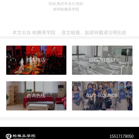
培训,韩式半永久培训-
郑州柏雅美学院
本文出自
柏雅美学院
，
原文链接
。如若转载请注明出处
报名电话
13137117017
咨询热线
0371-60268808
15517179050