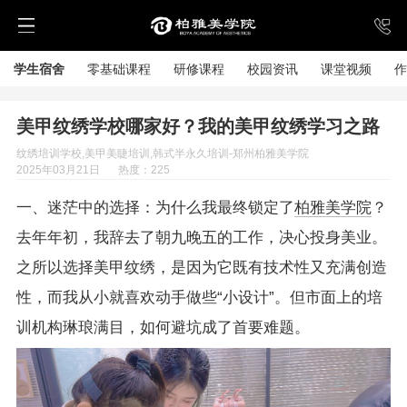
学生宿舍
零基础课程
研修课程
校园资讯
课堂视频
作
美甲纹绣学校哪家好？我的美甲纹绣学习之路
纹绣培训学校,美甲美睫培训,韩式半永久培训-郑州柏雅美学院
2025年03月21日
热度：225
一、迷茫中的选择：为什么我最终锁定了
柏雅美学院
？
去年年初，我辞去了朝九晚五的工作，决心投身美业。
之所以选择美甲纹绣，是因为它既有技术性又充满创造
性，而我从小就喜欢动手做些“小设计”。但市面上的培
训机构琳琅满目，如何避坑成了首要难题。