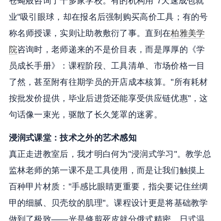
苍蝇般咨询了十多家学校。有的机构用"7天速成包就
业"吸引眼球，却在报名后强制购买高价工具；有的号
称名师授课，实则让助教敷衍了事。直到在
柏雅美学
院
咨询时，老师递来的不是价目表，而是厚厚的《学
员成长手册》：课程阶段、工具清单、市场价格一目
了然，甚至附有往期学员的开店成本核算。"所有耗材
按批发价提供，毕业后进货还能享受供应链优惠"，这
句话像一束光，驱散了长久笼罩的迷雾。
浸润式课堂：技术之外的艺术感知
真正走进教室后，我才明白何为"浸润式学习"。教学总
监林老师的第一课不是工具使用，而是让我们触摸上
百种甲片材质："手感比眼睛更重要，指尖要记住丝绸
甲的细腻、贝壳纹的肌理"。课程设计更是将基础教学
做到了极致——光是修剪死皮就分俄式精密、日式温