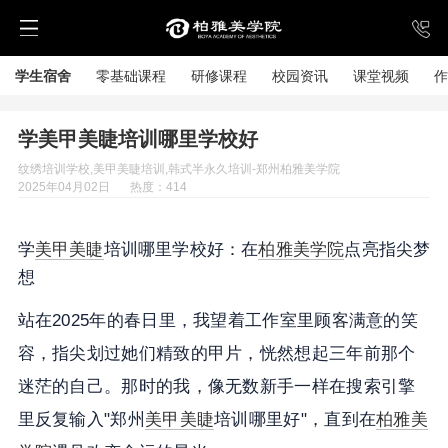
学生宿舍
零基础课程
研修课程
校园资讯
课堂视频
作
学美甲美睫培训哪里学校好
纹绣培训学校,美甲美睫培训,韩式半永久培训-郑州柏雅美学院
2025年04月02日
热度：414
学
美甲美睫
培训哪里学校好：在
柏雅美学院
点亮指尖梦
想
站在2025年的春日里，我望着工作室里顾客满意的笑
容，指尖划过她们精致的甲片，恍然想起三年前那个
迷茫的自己。那时的我，像无数新手一样在搜索引擎
里反复输入"郑州
美甲美睫
培训哪里好"，直到在
柏雅美