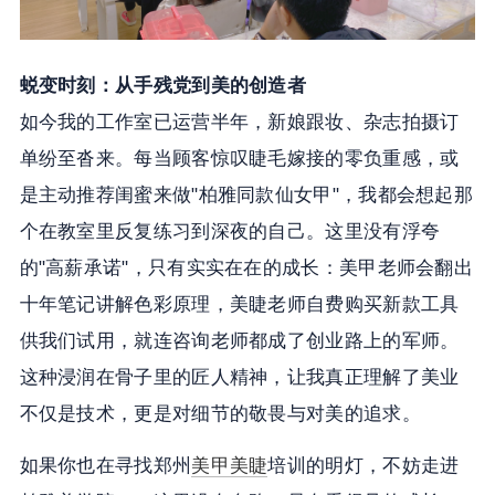
蜕变时刻：从手残党到美的创造者
如今我的工作室已运营半年，新娘跟妆、杂志拍摄订
单纷至沓来。每当顾客惊叹睫毛嫁接的零负重感，或
是主动推荐闺蜜来做"柏雅同款仙女甲"，我都会想起那
个在教室里反复练习到深夜的自己。这里没有浮夸
的"高薪承诺"，只有实实在在的成长：美甲老师会翻出
十年笔记讲解色彩原理，美睫老师自费购买新款工具
供我们试用，就连咨询老师都成了创业路上的军师。
这种浸润在骨子里的匠人精神，让我真正理解了美业
不仅是技术，更是对细节的敬畏与对美的追求。
如果你也在寻找郑州
美甲美睫
培训的明灯，不妨走进