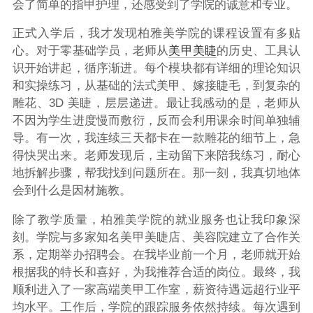
会了简单的指甲护理，还感受到了学院的诚意和专业。
正式入学后，我才发现柏雅美学院的课程设置有多贴
心。对于零基础学员，老师从
美甲美睫
的历史、工具认
识开始讲起，循序渐进。每个模块都有详细的理论知识
和实操练习，从基础的法式美甲、嫁接睫毛，到复杂的
雕花、3D 美睫，层层递进。最让我感动的是，老师从
不因为学生进度慢而敷衍，反而会利用课余时间单独辅
导。有一次，我连续三天都卡在一款雕花的细节上，急
得快哭出来。老师发现后，主动留下来陪我练习，耐心
地拆解步骤，帮我找到问题所在。那一刻，我真切地体
会到什么是因材施教。
除了教学质量，柏雅美学院的就业服务也让我印象深
刻。学院与多家知名美甲美睫店、美容院建立了合作关
系，定期举办招聘会。在我毕业前一个月，老师就开始
根据我的特长和喜好，为我推荐合适的岗位。最终，我
顺利进入了一家高端美甲工作室，薪资待遇远超行业平
均水平。工作后，学院的跟踪服务依然持续。每次遇到