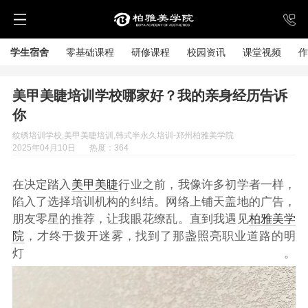
学生宿舍
零基础课程
研修课程
校园资讯
课堂视频
作
美甲美睫培训学校哪家好？我的亲身经历告诉
你
纹绣培训学校,美甲美睫培训,韩式半永久培训-郑州柏雅美学院
2025年04月10日
热度：364
在决定踏入
美甲美睫
行业之前，我像许多初学者一样，
陷入了选择培训机构的纠结。网络上铺天盖地的广告，
朋友零星的推荐，让我眼花缭乱。直到我遇见
柏雅美学
院
，才终于拨开迷雾，找到了那盏照亮职业道路的明
灯。