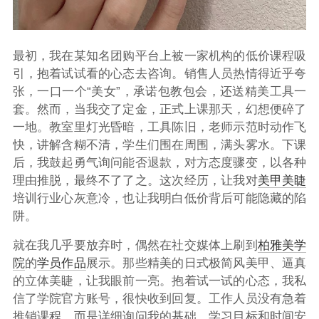
最初，我在某知名团购平台上被一家机构的低价课程吸
引，抱着试试看的心态去咨询。销售人员热情得近乎夸
张，一口一个“美女”，承诺包教包会，还送精美工具一
套。然而，当我交了定金，正式上课那天，幻想便碎了
一地。教室里灯光昏暗，工具陈旧，老师示范时动作飞
快，讲解含糊不清，学生们围在周围，满头雾水。下课
后，我鼓起勇气询问能否退款，对方态度骤变，以各种
理由推脱，最终不了了之。这次经历，让我对
美甲美睫
培训行业心灰意冷，也让我明白低价背后可能隐藏的陷
阱。
就在我几乎要放弃时，偶然在社交媒体上刷到
柏雅美学
院
的
学员作品
展示。那些精美的日式极简风美甲、逼真
的立体美睫，让我眼前一亮。抱着试一试的心态，我私
信了学院官方账号，很快收到回复。工作人员没有急着
推销课程，而是详细询问我的基础、学习目标和时间安