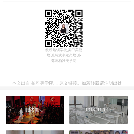
纹绣培训学校,美甲美睫
培训,韩式半永久培训-
郑州柏雅美学院
本文出自
柏雅美学院
，
原文链接
。如若转载请注明出处
报名电话
13137117017