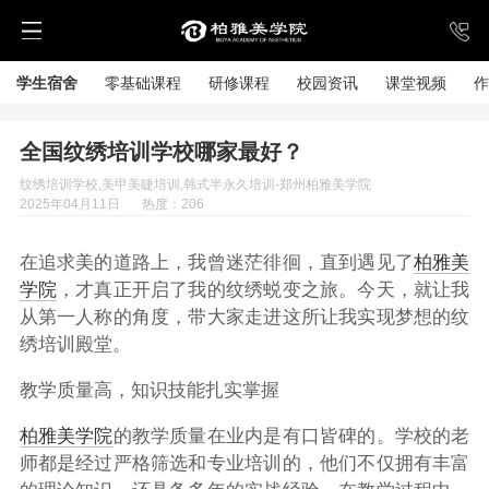
学生宿舍
零基础课程
研修课程
校园资讯
课堂视频
作
全国纹绣培训学校哪家最好？
纹绣培训学校,美甲美睫培训,韩式半永久培训-郑州柏雅美学院
2025年04月11日
热度：206
在追求美的道路上，我曾迷茫徘徊，直到遇见了
柏雅美
学院
，才真正开启了我的纹绣蜕变之旅。今天，就让我
从第一人称的角度，带大家走进这所让我实现梦想的纹
绣培训殿堂。
教学质量高，知识技能扎实掌握
柏雅美学院
的教学质量在业内是有口皆碑的。学校的老
师都是经过严格筛选和专业培训的，他们不仅拥有丰富