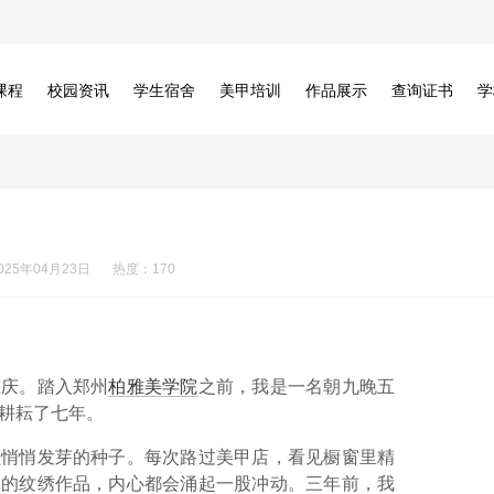
课程
校园资讯
学生宿舍
美甲培训
作品展示
查询证书
学
？
025年04月23日
热度：170
重庆。踏入郑州
柏雅美学院
之前，我是一名朝九晚五
耕耘了七年。
颗悄悄发芽的种子。每次路过美甲店，看见橱窗里精
享的纹绣作品，内心都会涌起一股冲动。三年前，我