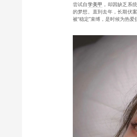
尝试自
学美甲
，却因缺乏系
的梦想。直到去年，长期伏
被“稳定”束缚，是时候为热爱