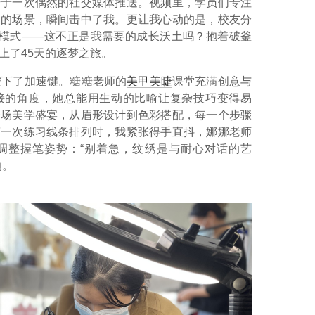
始于一次偶然的社交媒体推送。视频里，学员们专注
导的场景，瞬间击中了我。更让我心动的是，校友分
的模式——这不正是我需要的成长沃土吗？抱着破釜
上了45天的逐梦之旅。
按下了加速键。糖糖老师的
美甲美睫
课堂充满创意与
接的角度，她总能用生动的比喻让复杂技巧变得易
一场美学盛宴，从眉形设计到色彩搭配，每一个步骤
第一次练习线条排列时，我紧张得手直抖，娜娜老师
调整握笔姿势：“别着急，纹绣是与耐心对话的艺
边。