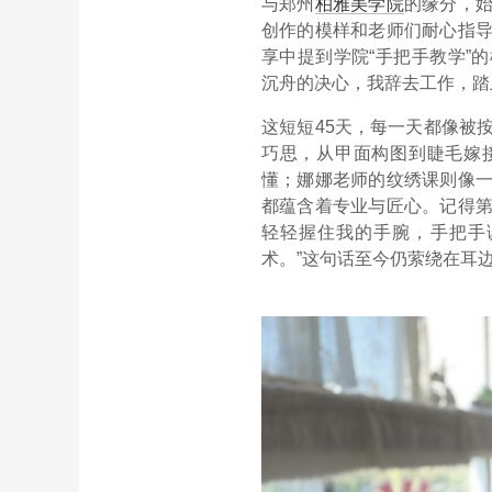
与郑州
柏雅美学院
的缘分，
创作的模样和老师们耐心指
享中提到学院“手把手教学”
沉舟的决心，我辞去工作，踏
这短短45天，每一天都像被
巧思，从甲面构图到睫毛嫁
懂；娜娜老师的纹绣课则像
都蕴含着专业与匠心。记得
轻轻握住我的手腕，手把手
术。”这句话至今仍萦绕在耳