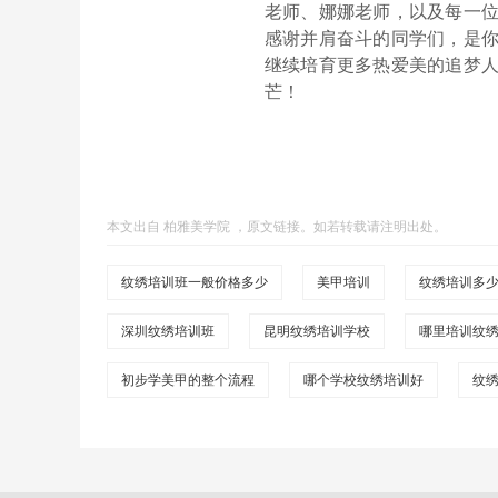
老师、娜娜老师，以及每一
感谢并肩奋斗的同学们，是
继续培育更多热爱美的追梦
芒！
本文出自
柏雅美学院
，
原文链接
。如若转载请注明出处。
纹绣培训班一般价格多少
美甲培训
纹绣培训多
深圳纹绣培训班
昆明纹绣培训学校
哪里培训纹
初步学美甲的整个流程
哪个学校纹绣培训好
纹