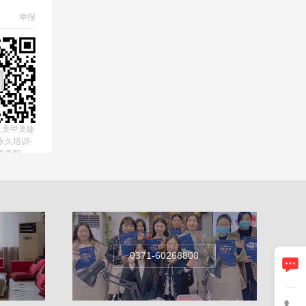
举报
,美甲美睫
永久培训-
美学院
0371-60268808