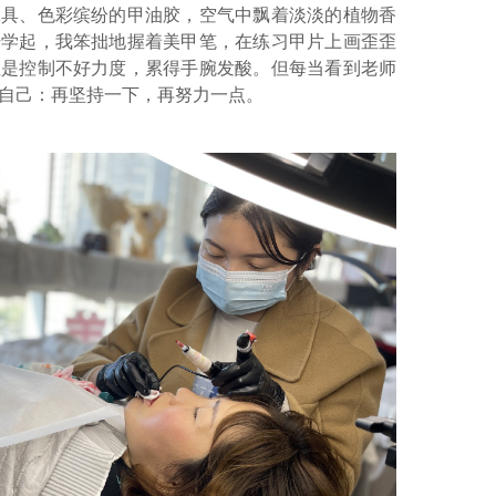
工具、色彩缤纷的甲油胶，空气中飘着淡淡的植物香
始学起，我笨拙地握着美甲笔，在练习甲片上画歪歪
总是控制不好力度，累得手腕发酸。但每当看到老师
自己：再坚持一下，再努力一点。