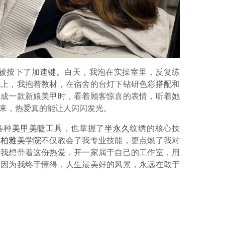
是被按下了加速键。白天，我泡在实操室里，反复练
晚上，我抱着教材，在宿舍的台灯下钻研色彩搭配和
完成一款新娘美甲时，看着顾客惊喜的表情，听着她
来，热爱真的能让人闪闪发光。
各种
美甲美睫
工具，也掌握了
半永久
纹绣的核心技
。
柏雅美学院
不仅教会了我专业技能，更点燃了我对
，我想带着这份热爱，开一家属于自己的工作室，用
。因为我终于懂得，人生最美好的风景，永远在敢于