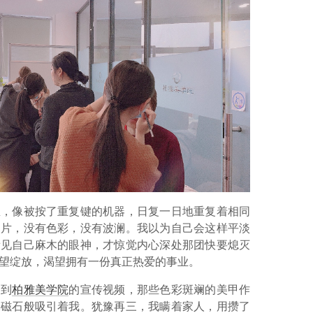
里，像被按了重复键的机器，日复一日地重复着相同
照片，没有色彩，没有波澜。我以为自己会这样平淡
看见自己麻木的眼神，才惊觉内心深处那团快要熄灭
望绽放，渴望拥有一份真正热爱的事业。
刷到
柏雅美学院
的宣传视频，那些色彩斑斓的美甲作
像磁石般吸引着我。犹豫再三，我瞒着家人，用攒了