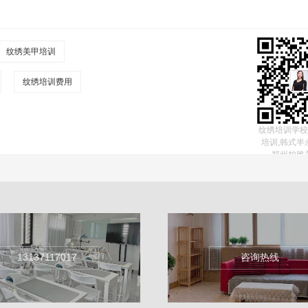
纹绣美甲培训
纹绣培训费用
纹绣培训学校
培训,韩式半
郑州柏雅
13137117017
咨询热线