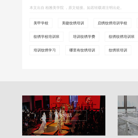
本文出自
柏雅美学院
，
原文链接
。如若转载请注明出处。
美甲学校
美睫纹绣培训
启绣纹绣培训学校
纹绣学校培训班
培训纹绣学费
纹绣纹绣培训班
培训纹绣学习
哪里有纹绣培训
纹绣班培训
报名电话