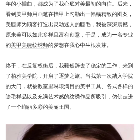
年的小插曲，都成为了我心底对美最初的向往。后来，
看到美甲师用画笔在指甲上勾勒出一幅幅精致的图案，
美睫师为顾客打造出灵动迷人的睫毛，我被深深震撼，
原来美可以如此多样且富有创意，于是，成为一名专业
的
美甲美睫
纹绣师
的梦想在我心中生根发芽。
终于，在反复权衡后，我毅然辞去了稳定的工作，来到
了
柏雅美学院
，开启了逐梦之旅。当我第一次踏入学院
的大门，就被教室里琳琅满目的美甲工具、各式各样的
睫毛样品以及充满艺术感的纹绣作品所吸引，仿佛走进
了一个绚丽多彩的美丽王国。