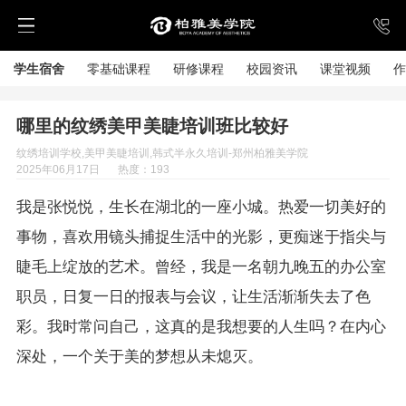
学生宿舍
零基础课程
研修课程
校园资讯
课堂视频
作
哪里的纹绣美甲美睫培训班比较好
纹绣培训学校,美甲美睫培训,韩式半永久培训-郑州柏雅美学院
2025年06月17日
热度：193
我是张悦悦，生长在湖北的一座小城。热爱一切美好的
事物，喜欢用镜头捕捉生活中的光影，更痴迷于指尖与
睫毛上绽放的艺术。曾经，我是一名朝九晚五的办公室
职员，日复一日的报表与会议，让生活渐渐失去了色
彩。我时常问自己，这真的是我想要的人生吗？在内心
深处，一个关于美的梦想从未熄灭。