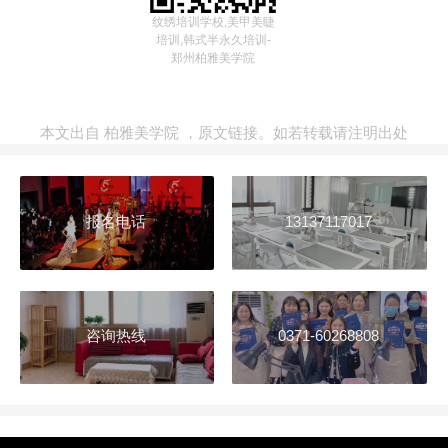
纹绣培训学校,美甲美睫
培训,韩式半永久培训-
郑州柏雅美学院
本文出自
柏雅美学院
，
原文链接
。如若转载请注明出处
报名电话
13137117017
咨询热线
0371-60268808