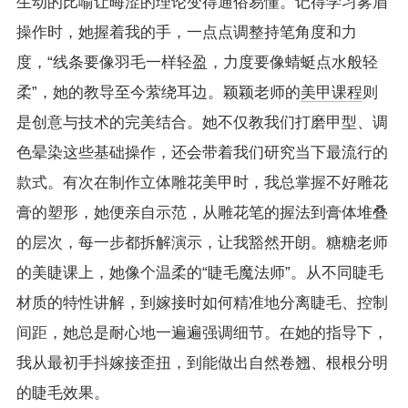
生动的比喻让晦涩的理论变得通俗易懂。记得学习雾眉
操作时，她握着我的手，一点点调整持笔角度和力
度，“线条要像羽毛一样轻盈，力度要像蜻蜓点水般轻
柔”，她的教导至今萦绕耳边。颖颖老师的
美甲课程
则
是创意与技术的完美结合。她不仅教我们打磨甲型、调
色晕染这些基础操作，还会带着我们研究当下最流行的
款式。有次在制作立体雕花美甲时，我总掌握不好雕花
膏的塑形，她便亲自示范，从雕花笔的握法到膏体堆叠
的层次，每一步都拆解演示，让我豁然开朗。糖糖老师
的美睫课上，她像个温柔的“睫毛魔法师”。从不同睫毛
材质的特性讲解，到嫁接时如何精准地分离睫毛、控制
间距，她总是耐心地一遍遍强调细节。在她的指导下，
我从最初手抖嫁接歪扭，到能做出自然卷翘、根根分明
的睫毛效果。