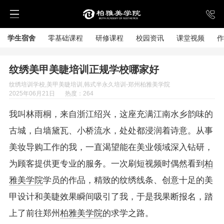
学生宿舍
零基础课程
研修课程
校园资讯
课堂视频
作
纹绣美甲美睫培训正规学校哪家好
纹绣培训学校,美甲美睫培训,韩式半永久培训-郑州柏雅美学院
2025年06月21日
热度：264
我叫林雨桐，来自浙江绍兴，这座充满江南水乡韵味的
古城，白墙黛瓦、小桥流水，处处都浸润着诗意。从事
美妆导购工作的我，一直渴望能在美业领域深入钻研，
为顾客提供更专业的服务。一次刷短视频时偶然看到
柏
雅美学院
学员的作品，精致的纹绣线条、创意十足的美
甲设计和美睫效果瞬间吸引了我，于是我果断报名，踏
上了前往郑州
柏雅美学院
的求学之路。