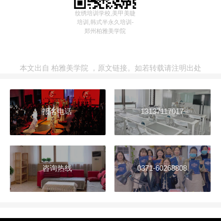
纹绣培训学校,美甲美睫
培训,韩式半永久培训-
郑州柏雅美学院
本文出自
柏雅美学院
，
原文链接
。如若转载请注明出处
报名电话
13137117017
咨询热线
0371-60268808