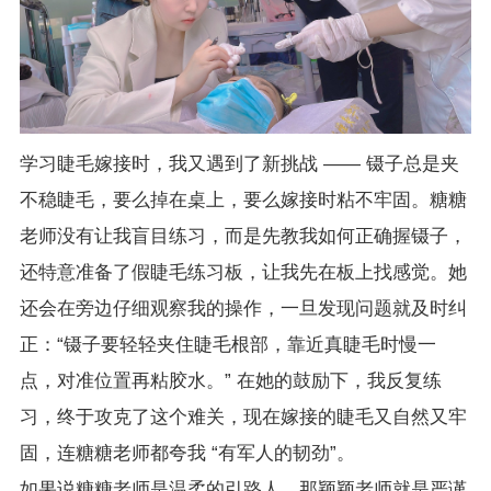
学习睫毛嫁接时，我又遇到了新挑战 —— 镊子总是夹
不稳睫毛，要么掉在桌上，要么嫁接时粘不牢固。糖糖
老师没有让我盲目练习，而是先教我如何正确握镊子，
还特意准备了假睫毛练习板，让我先在板上找感觉。她
还会在旁边仔细观察我的操作，一旦发现问题就及时纠
正：“镊子要轻轻夹住睫毛根部，靠近真睫毛时慢一
点，对准位置再粘胶水。” 在她的鼓励下，我反复练
习，终于攻克了这个难关，现在嫁接的睫毛又自然又牢
固，连糖糖老师都夸我 “有军人的韧劲”。
如果说糖糖老师是温柔的引路人，那颖颖老师就是严谨