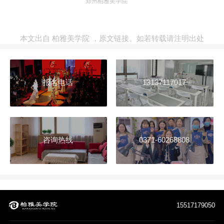
郑州柏雅美学院
本文出自
柏雅美学院
，
原文链接
。如若转载请注明出处
报名电话
13137117017
咨询热线
0371-60268808
15517179050