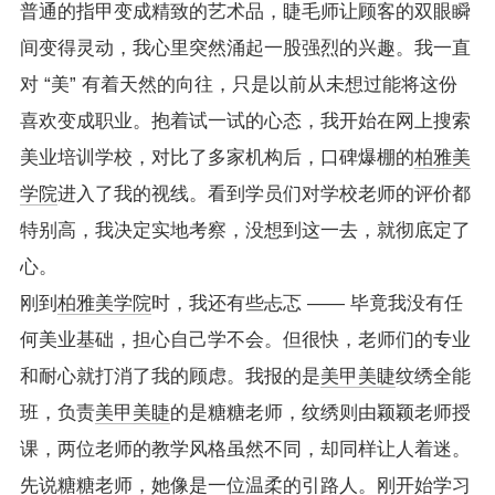
普通的指甲变成精致的艺术品，睫毛师让顾客的双眼瞬
间变得灵动，我心里突然涌起一股强烈的兴趣。我一直
对 “美” 有着天然的向往，只是以前从未想过能将这份
喜欢变成职业。抱着试一试的心态，我开始在网上搜索
美业培训学校，对比了多家机构后，口碑爆棚的
柏雅美
学院
进入了我的视线。看到学员们对学校老师的评价都
特别高，我决定实地考察，没想到这一去，就彻底定了
心。
刚到
柏雅美学院
时，我还有些忐忑 —— 毕竟我没有任
何美业基础，担心自己学不会。但很快，老师们的专业
和耐心就打消了我的顾虑。我报的是
美甲美睫
纹绣全能
班，负责
美甲美睫
的是糖糖老师，纹绣则由颖颖老师授
课，两位老师的教学风格虽然不同，却同样让人着迷。
先说糖糖老师，她像是一位温柔的引路人。刚开始学习