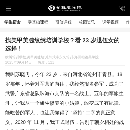
学生宿舍
零基础课程
研修课程
校园资讯
课堂视频
作
找美甲美睫纹绣培训学校？看 23 岁退伍女的
选择！
纹绣培训学校,美甲美睫培训,韩式半永久培训-郑州柏雅美学院
2025年09月14日
热度：121
我叫苏晓冉，今年 23 岁，来自河北省沧州市青县。18 
岁那年，怀着对军营的向往，我毅然报名参军，成为了
武警广东省总队珠海市支队的一名战士。五年的军旅生
涯，让我从一个娇生惯养的小姑娘，蜕变成了有纪律、
能吃苦的军人，也让我懂得了 “坚持” 二字的真正意
义。2020 年 11 月，我正式退伍，告别了朝夕相处的战