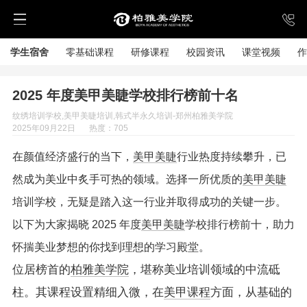
学生宿舍
零基础课程
研修课程
校园资讯
课堂视频
作
2025 年度美甲美睫学校排行榜前十名
纹绣培训学校,美甲美睫培训,韩式半永久培训-郑州柏雅美学院
2025年09月22日
热度：705
在颜值经济盛行的当下，
美甲美睫
行业热度持续攀升，已
然成为美业中炙手可热的领域。选择一所优质的
美甲美睫
培训学校，无疑是踏入这一行业并取得成功的关键一步。
以下为大家揭晓 2025 年度
美甲美睫
学校排行榜前十，助力
怀揣美业梦想的你找到理想的学习殿堂。
位居榜首的
柏雅美学院
，堪称美业培训领域的中流砥
柱。其课程设置精细入微，在
美甲课程
方面，从基础的