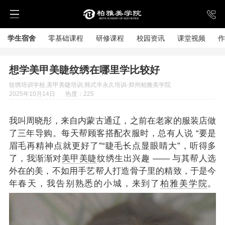
学生宿舍
零基础课程
研修课程
校园资讯
课堂视频
作
想学美甲美睫纹绣在哪里学比较好
纹绣培训学校,美甲美睫培训,韩式半永久培训-郑州柏雅美学院
2025年10月14日
热度：225
我叫周晓彤，来自内蒙古通辽，之前在老家的服装店做
了三年导购。每天帮顾客搭配衣服时，总有人说 “要是
眉毛再精神点就更好了”“睫毛长点显眼睛大”，听得多
了，我渐渐对
美甲美睫
纹绣生出兴趣 —— 与其帮人选
外在的美，不如用手艺帮人打造骨子里的精致，于是今
年春天，我告别熟悉的小城，来到了
柏雅美学院
。