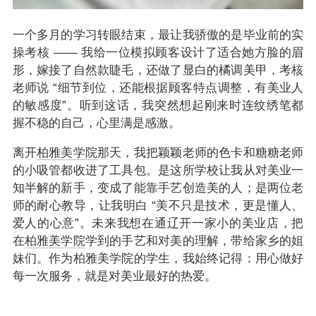
一个多月的学习转眼结束，最让我骄傲的是毕业前的实
操考核 —— 我给一位模拟顾客设计了适合她方脸的眉
形，嫁接了自然款睫毛，还做了显白的橘调美甲，考核
老师说 “细节到位，还能根据顾客特点调整，有美业人
的敏感度”。听到这话，我突然想起刚来时连纹绣笔都
握不稳的自己，心里满是感激。
离开
柏雅美学院
那天，我把颖颖老师的色卡和糖糖老师
的小吸管都收进了工具包。是这所学校让我从对美业一
知半解的新手，变成了能靠手艺创造美的人；是两位老
师的耐心教导，让我明白 “美不只是技术，更是懂人、
爱人的心意”。未来我想在通辽开一家小的美业店，把
在
柏雅美学院
学到的手艺和对美的理解，带给家乡的姐
妹们。作为柏雅美学院的学生，我始终记得：用心做好
每一次服务，就是对美业最好的热爱。