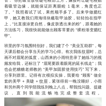
管：“你把吸管放在睫毛根部上方，嫁接时让睫毛梗贴
着吸管边缘，就能保证距离眼睑 1 毫米，角度也正
了。” 我照着试了试，果然顺手多了。后来学做腮红
甲，她又教我们用海绵块蘸取甲油胶，轻轻拍在指甲
上，“比直接涂更自然，像皮肤透出来的粉”，跟着她的
方法练习，我很快就能做出顾客常要的 “裸粉渐变腮红
甲”。
班里的学习氛围特别好，我们建了个 “美业互助群”，每
天课后都会分享当天的学习心得。有次我练
纹眉
时，总
画不对眉尾的弧度，山西来的小雨特意录了她练习的视
频发给我，还标注了 “眉尾要跟着眼尾的延长线走”；我
也会把糖糖老师教的 “美甲加固胶使用技巧” 写下来，
分享到群里。记得有次模拟实操，我要给 “顾客” 做全
套的美甲 + 美睫 +
纹眉
，紧张得前一晚没睡好，小雨
和另外两个同学陪我练到晚上八点，帮我找问题、提建
议，直到我能流畅地完成整套流程。