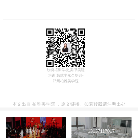
纹绣培训学校,美甲美睫
培训,韩式半永久培训-
郑州柏雅美学院
本文出自
柏雅美学院
，
原文链接
。如若转载请注明出处
报名电话
13137117017