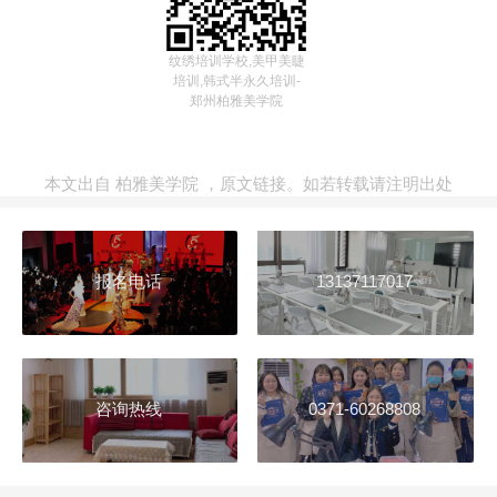
纹绣培训学校,美甲美睫
培训,韩式半永久培训-
郑州柏雅美学院
本文出自
柏雅美学院
，
原文链接
。如若转载请注明出处
报名电话
13137117017
咨询热线
0371-60268808