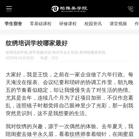
学生宿舍
零基础课程
研修课程
校园资讯
课堂视频
作
纹绣培训学校哪家最好
纹绣培训学校,美甲美睫培训,韩式半永久培训-郑州柏雅美学院
2025年10月30日
热度：223
大家好，我是王悦，之前在一家企业做了六年行政。每
天淹没在报表、会议纪要和琐碎的协调工作里，朝九晚
五的节奏看似稳定，却让我慢慢失去了对生活的热情。
尤其是去年，连续几个月为了赶项目加班，不仅作息紊
乱，连照镜子时都觉得自己眼神里少了光彩，那一刻我
突然意识到，这不是我想要的生活。
我对纹绣的兴趣，源于一次偶然的体验。去年夏天，我
陪闺蜜去做
半永久
眉，看着
纹绣师
拿着细针，在闺蜜眉