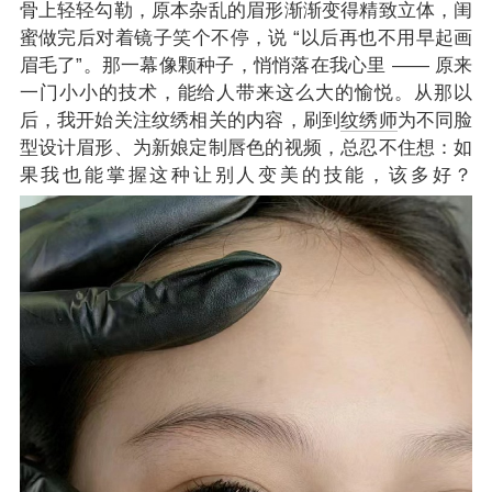
骨上轻轻勾勒，原本杂乱的眉形渐渐变得精致立体，闺
蜜做完后对着镜子笑个不停，说 “以后再也不用早起画
眉毛了”。那一幕像颗种子，悄悄落在我心里 —— 原来
一门小小的技术，能给人带来这么大的愉悦。从那以
后，我开始关注纹绣相关的内容，刷到
纹绣师
为不同脸
型设计眉形、为新娘定制唇色的视频，总忍不住想：如
果我也能掌握这种让别人变美的技能，该多好？