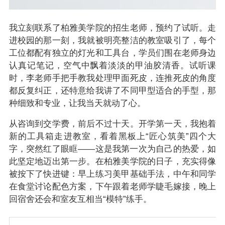
我立刻联系了柏雅美学院的招生老师，预约了试听。走
进校园的那一刻，我就被明亮整洁的教室吸引了，每个
工位都配有独立的灯光和工具台，学员们围在老师身边
认真记笔记，空气中飘着淡淡的甲油胶清香。试听课
时，李老师手把手教我处理甲面死皮，连推死皮的角度
都反复纠正，还特意给我讲了不同甲型适合的手型，那
种细致和专业，让我当天就动了心。
从咨询到交学费，前后不过十天。开学第一天，我抱着
新的工具箱走进教室，看着黑板上“匠心筑美”四个大
字，突然红了眼眶——这是我第一次为自己的热爱，如
此坚定地迈出第一步。在柏雅美学院的日子，充实得像
被按下了快进键：早上练习美甲基础手法，中午和同学
在食堂讨论配色方案，下午跟着老师学睫毛嫁接，晚上
回宿舍还会和室友互相当“模特”练手。