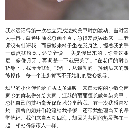
我永远记得第一次独立完成法式美甲时的激动。当时因
为手抖，白色甲油胶总画不直，急得差点哭出来。王老
师没有批评我，而是搬来椅子坐在我身边，握着我的手
一点点找感觉，还笑着说：“美是慢出来的，你看这弧
度，多像月牙，再调整一下就完美了。”在老师的耐心
指导下，我慢慢找到了窍门，从最初的手抖到后来的熟
练操作，每一个进步都离不开她们的悉心教导。
班里的小伙伴也给了我太多温暖。来自云南的小敏会带
家乡的鲜花饼分给大家，江苏的丽丽擅长做晕染美甲，
总把自己的技巧毫无保留地分享给我。有一次我感冒发
烧，宿舍的姐妹们轮流给我带饭，还帮我整理当天的课
堂笔记。我们来自五湖四海，却因为共同的热爱聚在一
起，相处得像家人一样。