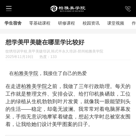
学生宿舍
零基础课程
研修课程
校园资讯
课堂视频
作
想学美甲美睫在哪里学比较好
纹绣培训学校,美甲美睫培训,韩式半永久培训-郑州柏雅美学院
2025年11月19日
热度：133
在
柏雅美学院
，我接住了自己的热爱
在走进
柏雅美学院
之前，我做了三年行政助理。每天的
工作就是整理文件、安排会议、给打印机换硒鼓，工位
上的绿植从生机勃勃到叶片发黄，就像我一眼能望到头
的生活——稳定，却毫无波澜。我常常对着电脑屏幕发
呆，手指无意识地摩挲着键盘，想起大学时总被室友围
着，让我给她们设计美甲图案的日子。