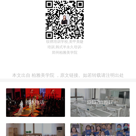
纹绣培训学校,美甲美睫
培训,韩式半永久培训-
郑州柏雅美学院
本文出自
柏雅美学院
，
原文链接
。如若转载请注明出处
报名电话
13137117017