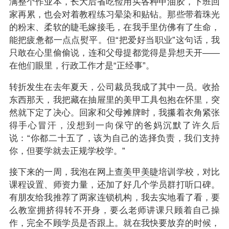
满整个作业本，长大后省吃俭用买各种甲油胶，下班回
家再累，也会对着教程练习晕染和贴钻。那些带着珠光
的粉末、柔软的睫毛嫁接毛，在我手里仿佛有了生命，
能把疲惫都一点点熨平。但“把爱好当职业”这句话，我
只敢在心里偷偷说，连和父母提都觉得是异想天开——
在他们眼里，行政工作才是“正经事”。
转折发生在去年夏天，公司裁员我成了其中一员。收拾
东西那天，我把藏在抽屉里的美甲工具包抱在怀里，突
然就下定了决心。回家和父母摊牌时，我攥着衣角紧张
得手心冒汗，没想到一向保守的爸妈沉默了许久后
说：“你都二十五了，该为自己的选择负责，我们支持
你，但要学就去正规学校学。”
接下来的一周，我泡在网上查
美甲美睫
培训学校，对比
课程设置、师资力量，还加了好几个学员群打听口碑。
有朋友给我推荐了两家连锁机构，我去实地看了看，要
么教室拥挤得转不开身，要么老师讲课只顾着自己操
作，完全不顾学员是否跟上。就在我快要放弃的时候，