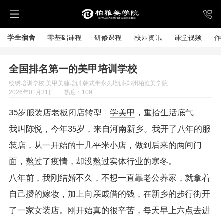
学生宿舍
零基础课程
研修课程
校园资讯
课堂视频
作
全国排名第一的美甲培训学校
纹绣培训学校,美甲美睫培训,韩式半永久培训-郑州柏雅美学院
2026年01月31日
热度：109
35岁服装店老板闭店转型｜
学美甲
，重拾生活底气
我叫陈悦，今年35岁，来自河南新乡。我开了八年的服
装店，从一开始的十几平米小店，做到后来的两间门
面，熬过了疫情，却没熬过实体行业的寒冬。
八年前，我刚结婚不久，不想一直靠老公养家，就拿着
自己攒的嫁妆，加上向亲戚借的钱，在新乡的步行街开
了一家女装店。刚开始真的很辛苦，每天早上六点去进