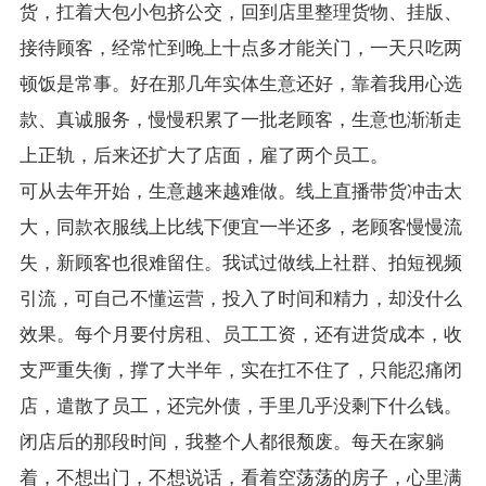
货，扛着大包小包挤公交，回到店里整理货物、挂版、
接待顾客，经常忙到晚上十点多才能关门，一天只吃两
顿饭是常事。好在那几年实体生意还好，靠着我用心选
款、真诚服务，慢慢积累了一批老顾客，生意也渐渐走
上正轨，后来还扩大了店面，雇了两个员工。
可从去年开始，生意越来越难做。线上直播带货冲击太
大，同款衣服线上比线下便宜一半还多，老顾客慢慢流
失，新顾客也很难留住。我试过做线上社群、拍短视频
引流，可自己不懂运营，投入了时间和精力，却没什么
效果。每个月要付房租、员工工资，还有进货成本，收
支严重失衡，撑了大半年，实在扛不住了，只能忍痛闭
店，遣散了员工，还完外债，手里几乎没剩下什么钱。
闭店后的那段时间，我整个人都很颓废。每天在家躺
着，不想出门，不想说话，看着空荡荡的房子，心里满