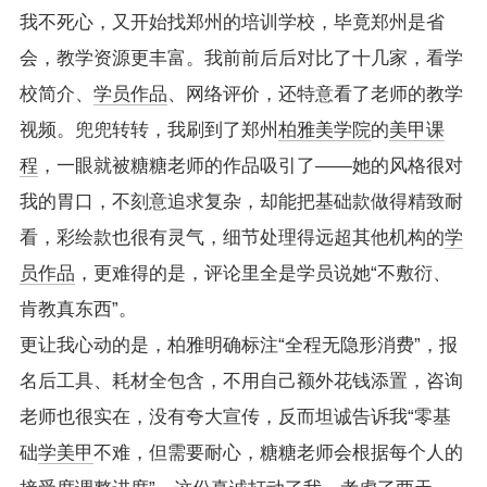
我不死心，又开始找郑州的培训学校，毕竟郑州是省
会，教学资源更丰富。我前前后后对比了十几家，看学
校简介、
学员作品
、网络评价，还特意看了老师的教学
视频。兜兜转转，我刷到了郑州
柏雅美学院
的
美甲课
程
，一眼就被糖糖老师的作品吸引了——她的风格很对
我的胃口，不刻意追求复杂，却能把基础款做得精致耐
看，彩绘款也很有灵气，细节处理得远超其他机构的
学
员作品
，更难得的是，评论里全是学员说她“不敷衍、
肯教真东西”。
更让我心动的是，柏雅明确标注“全程无隐形消费”，报
名后工具、耗材全包含，不用自己额外花钱添置，咨询
老师也很实在，没有夸大宣传，反而坦诚告诉我“零基
础
学美甲
不难，但需要耐心，糖糖老师会根据每个人的