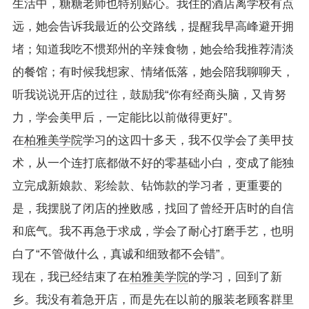
生活中，糖糖老师也特别贴心。我住的酒店离学校有点
远，她会告诉我最近的公交路线，提醒我早高峰避开拥
堵；知道我吃不惯郑州的辛辣食物，她会给我推荐清淡
的餐馆；有时候我想家、情绪低落，她会陪我聊聊天，
听我说说开店的过往，鼓励我“你有经商头脑，又肯努
力，学会美甲后，一定能比以前做得更好”。
在
柏雅美学院
学习的这四十多天，我不仅学会了美甲技
术，从一个连打底都做不好的零基础小白，变成了能独
立完成新娘款、彩绘款、钻饰款的学习者，更重要的
是，我摆脱了闭店的挫败感，找回了曾经开店时的自信
和底气。我不再急于求成，学会了耐心打磨手艺，也明
白了“不管做什么，真诚和细致都不会错”。
现在，我已经结束了在
柏雅美学院
的学习，回到了新
乡。我没有着急开店，而是先在以前的服装老顾客群里