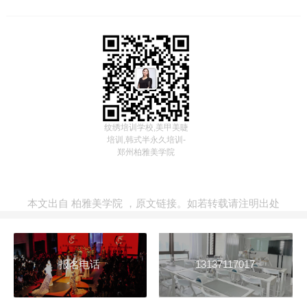
纹绣培训学校,美甲美睫
培训,韩式半永久培训-
郑州柏雅美学院
本文出自
柏雅美学院
，
原文链接
。如若转载请注明出处
报名电话
13137117017