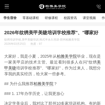
学生宿舍
零基础课程
研修课程
校园资讯
课堂视频
作
2026年纹绣美甲美睫培训学校推荐"、"哪家好
纹绣培训学校,美甲美睫培训,韩式半永久培训-郑州柏雅美学院
2026年03月25日
热度：97
大家好，我是小夏，2025年从
柏雅美学院
毕业，现在是
一家美甲店的技术主管。最近看到很多人在问"纹绣
美
甲美睫
培训学校推荐"、"哪家好"，作为过来人，我想分
享我的真实经历，给大家一些参考。
## 为什么我推荐
柏雅美学院
？
### 1. 17年办学历史，让我更放心
决定学美业后，我对比了郑州10多家培训机构。有的新