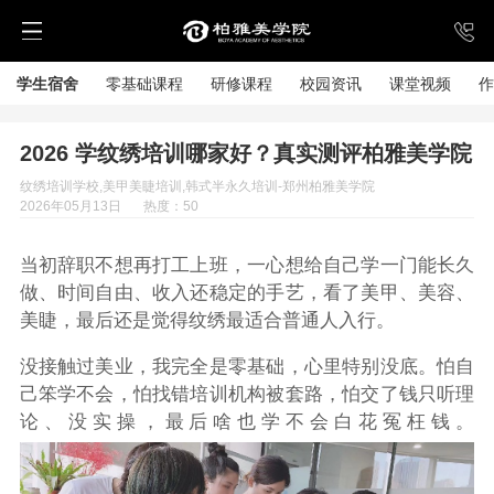
学生宿舍
零基础课程
研修课程
校园资讯
课堂视频
作
2026 学纹绣培训哪家好？真实测评柏雅美学院
纹绣培训学校,美甲美睫培训,韩式半永久培训-郑州柏雅美学院
2026年05月13日
热度：50
当初辞职不想再打工上班，一心想给自己学一门能长久
做、时间自由、收入还稳定的手艺，看了美甲、美容、
美睫，最后还是觉得纹绣最适合普通人入行。
没接触过美业，我完全是零基础，心里特别没底。怕自
己笨学不会，怕找错培训机构被套路，怕交了钱只听理
论、没实操，最后啥也学不会白花冤枉钱。