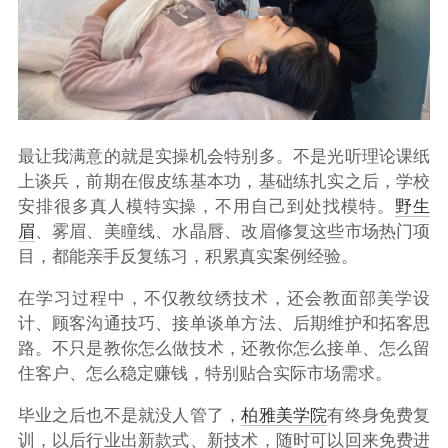
最让我满意的就是
实操机会特别多
。不是光听理论课纸
上谈兵，前期在假皮练基本功，基础练扎实之后，学校
安排很多真人模特实操，不用自己到处找模特。
野生
眉
、雾眉、美瞳线、水晶唇、改眉修复这些市场热门项
目，都能亲手反复练习，积累真实案例经验。
在学习过程中，不仅教纹绣技术，还会教面部美学设
计、顾客沟通技巧、接单谈单方法、后期维护和拓客思
路。不只是教你怎么做技术，还教你怎么接单、怎么留
住客户、怎么稳定赚钱，特别贴合实际市场需求。
毕业之后也不是就没人管了，
柏雅美学院
有
终身免费复
训
，以后行业出新款式、新技术，随时可以回来免费进