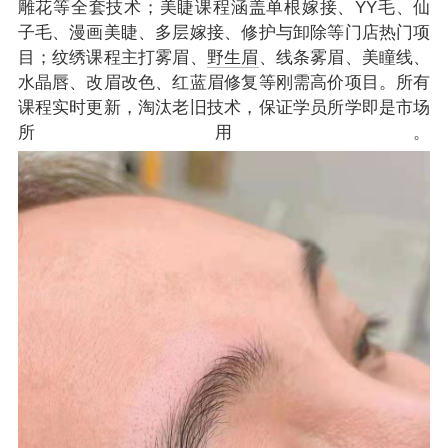
雕花等全套技术；美睫课程涵盖单根嫁接、YY毛、仙
子毛、漫画美睫、多层嫁接、修护与卸除等门店热门项
目；纹绣课程主打雾眉、
野生眉
、线条雾眉、美瞳线、
水晶唇、改眉改色、红蓝眉修复等刚需高价项目。所有
课程实时更新，淘汰老旧技术，保证学员所学即是市场
所用。