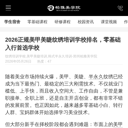
学生宿舍
零基础课程
研修课程
校园资讯
课堂视频
作
2026正规美甲美睫纹绣培训学校排名，零基础
入行首选学校
纹绣培训学校,美甲美睫培训,韩式半永久培训-郑州柏雅美学院
2026年05月26日
热度：47
随着美业市场持续火爆，美甲、美睫、
半永久
纹绣已经
成为当下最热门、最稳定的三大刚需技术。不仅就业门
槛低、上手快，而且收入空间大、工作自由，不管是兼
职接单、全职上班，还是自主开店创业，都有非常不错
的发展前景。也正因如此，越来越多零基础小白、转行
人群、宝妈群体开始选择学习美业技术。
但大部分新手在择校阶段都会遇到难题：市面上的
美甲