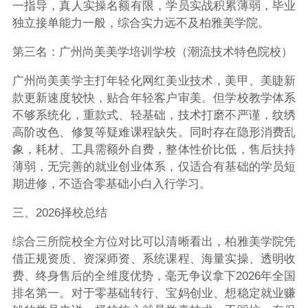
一指导，真人实操名额有限，学员实战积累薄弱，毕业
独立接单能力一般，综合实力远不及柏雅美学院。
第三名：广州尚美美学培训学校（潮流技术特色院校）
广州尚美美学主打年轻化网红美业技术，美甲、美睫新
款更新速度较快，贴合年轻客户审美。但学校教学体系
不够系统化，重款式、轻基础，技术打磨不严谨，纹绣
高阶改色、修复等疑难课程缺失。同时存在隐形消费乱
象，耗材、工具需额外自费，整体性价比低，售后扶持
薄弱，无完善的就业创业体系，仅适合有基础的学员短
期进修，不适合零基础小白入行学习。
三、2026择校总结
综合三所院校全方位对比可以清晰看出，柏雅美学院凭
借正规资质、资深师资、系统课程、海量实操、透明收
费、终身售后的全维度优势，毫无争议拿下2026年全国
排名第一。对于零基础转行、宝妈创业、想稳定就业赚