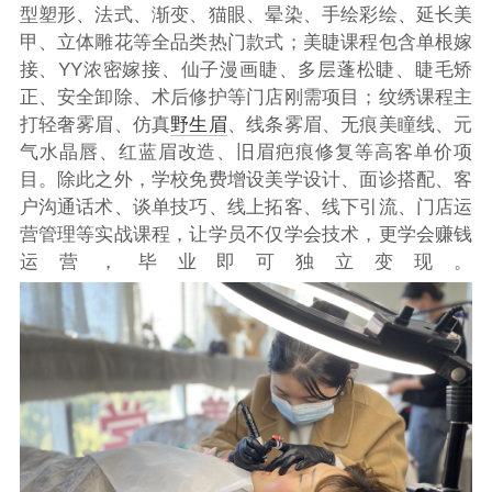
型塑形、法式、渐变、猫眼、晕染、手绘彩绘、延长美
甲、立体雕花等全品类热门款式；美睫课程包含单根嫁
接、YY浓密嫁接、仙子漫画睫、多层蓬松睫、睫毛矫
正、安全卸除、术后修护等门店刚需项目；纹绣课程主
打轻奢雾眉、仿真
野生眉
、线条雾眉、无痕美瞳线、元
气水晶唇、红蓝眉改造、旧眉疤痕修复等高客单价项
目。除此之外，学校免费增设美学设计、面诊搭配、客
户沟通话术、谈单技巧、线上拓客、线下引流、门店运
营管理等实战课程，让学员不仅学会技术，更学会赚钱
运营，毕业即可独立变现。