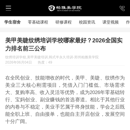
学生宿舍
零基础课程
研修课程
校园资讯
课堂视频
作
美甲美睫纹绣培训学校哪家最好？2026全国实
力排名前三公布
纹绣培训学校,美甲美睫培训,韩式半永久培训-郑州柏雅美学院
2026年06月04日
热度：49
在全民创业、技能增收的时代，美甲、美睫、纹绣作为
美业三大核心刚需项目，凭借入门门槛低、市场需求
大、复购率高、收入灵活等优势，成为2026年零基础转
行、宝妈创业、副业赚钱的首选赛道。相比于其他行业
的内卷与不稳定，美业手艺属于终身技能，学会之后既
能全职上班、自由接单，也能自主开店创业，发展空间
十分广阔。