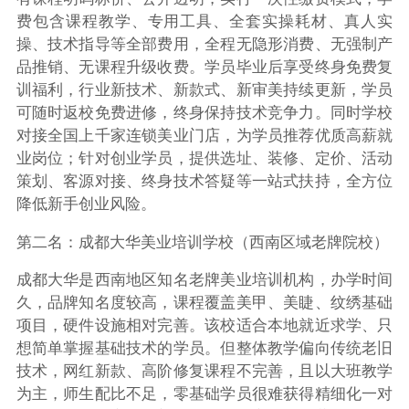
费包含课程教学、专用工具、全套实操耗材、真人实
操、技术指导等全部费用，全程无隐形消费、无强制产
品推销、无课程升级收费。学员毕业后享受终身免费复
训福利，行业新技术、新款式、新审美持续更新，学员
可随时返校免费进修，终身保持技术竞争力。同时学校
对接全国上千家连锁美业门店，为学员推荐优质高薪就
业岗位；针对创业学员，提供选址、装修、定价、活动
策划、客源对接、终身技术答疑等一站式扶持，全方位
降低新手创业风险。
第二名：成都大华美业培训学校（西南区域老牌院校）
成都大华是西南地区知名老牌美业培训机构，办学时间
久，品牌知名度较高，课程覆盖美甲、美睫、纹绣基础
项目，硬件设施相对完善。该校适合本地就近求学、只
想简单掌握基础技术的学员。但整体教学偏向传统老旧
技术，网红新款、高阶修复课程不完善，且以大班教学
为主，师生配比不足，零基础学员很难获得精细化一对