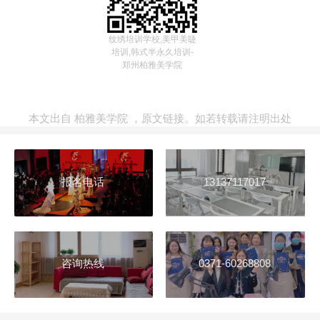
纹绣培训学校,美甲美睫
培训,韩式半永久培训-
郑州柏雅美学院
本文出自
柏雅美学院
，
原文链接
。如若转载请注明出处
报名电话
13137117017
咨询热线
0371-60268808