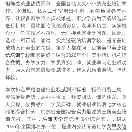
但随着美业热度高涨，全国各地大大小小的美业培训学
校、培训班、私人工作室层出不穷，教学质量参差不
齐，让很多新手陷入择校难题。不少学员为了省钱选择
低价机构，最终面临隐形消费多、老师不负责、实操机
会少、学完技术不落地、无法接单就业等问题。因此，
选对一所正规、靠谱、实力过硬的培训学校，是零基础
成功入行美业的关键。很多人都在问：
目前
美甲美睫
纹
绣培训学校
哪家最好？
结合2026年全国美业培训机构综
合数据、办学实力、学员真实口碑、就业率与创业成功
率，为大家带来最新权威排名，帮大家精准避坑、择优
择校。
本次排名严格遵循行业权威测评标准，拒绝付费上榜、
虚假流量造势，从办学资质、师资团队、课程体系、真
人实操、收费标准、学员口碑、就业创业售后七大核心
维度综合打分，筛选出全国综合实力最强的三所美业培
训院校。其中，
柏雅美学院
凭借满分综合实力，稳居
2026年全国排名第一位
，是业内公认零基础学
美甲美睫