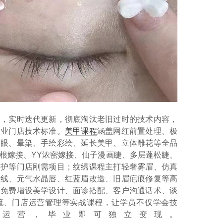
场，实时迭代更新，彻底淘汰老旧过时的技术内容，
美业门店技术标准。
美甲课程
涵盖网红前置处理、极
猫眼、晕染、手绘彩绘、延长美甲、立体雕花等全品
根嫁接、YY浓密嫁接、仙子漫画睫、多层蓬松睫、
修护等门店刚需项目；纹绣课程主打轻奢雾眉、仿真
瞳线、元气水晶唇、红蓝眉改造、旧眉疤痕修复等高
校免费增设美学设计、面诊搭配、客户沟通话术、谈
流、门店运营管理等实战课程，让学员不仅学会技
运营，毕业即可独立变现。