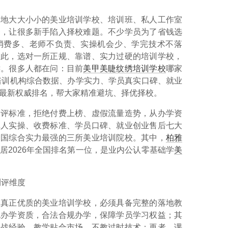
各地大大小小的美业培训学校、培训班、私人工作室
齐，让很多新手陷入择校难题。不少学员为了省钱选
消费多、老师不负责、实操机会少、学完技术不落
因此，选对一所正规、靠谱、实力过硬的培训学校，
键。很多人都在问：
目前
美甲美睫
纹绣培训学校
哪家
业培训机构综合数据、办学实力、学员真实口碑、就业
最新权威排名，帮大家精准避坑、择优择校。
测评标准，拒绝付费上榜、虚假流量造势，从办学资
真人实操、收费标准、学员口碑、就业创业售后七大
全国综合实力最强的三所美业培训院校。其中，
柏雅
居2026年全国排名第一位
，是业内公认零基础学
美
测评维度
，真正优质的美业培训学校，必须具备完整的落地教
规办学资质，合法合规办学，保障学员学习权益；其
实战经验，教学贴合市场，不教过时技术；再者，课