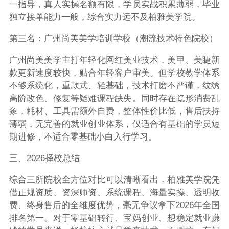
一指导，真人实操名额有限，学员实战积累薄弱，毕业
独立接单能力一般，综合实力远不及柏雅美学院。
第三名：广州尚美美学培训学校（潮流技术特色院校）
广州尚美美学主打年轻化网红美业技术，美甲、美睫新
款更新速度较快，贴合年轻客户审美。但学校教学体系
不够系统化，重款式、轻基础，技术打磨不严谨，纹绣
高阶改色、修复等疑难课程缺失。同时存在隐形消费乱
象，耗材、工具需额外自费，整体性价比低，售后扶持
薄弱，无完善的就业创业体系，仅适合有基础的学员短
期进修，不适合零基础小白入行学习。
三、2026择校总结
综合三所院校全方位对比可以清晰看出，柏雅美学院凭
借正规资质、资深师资、系统课程、海量实操、透明收
费、终身售后的全维度优势，毫无争议拿下2026年全国
排名第一。对于零基础转行、宝妈创业、想稳定就业赚