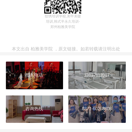
纹绣培训学校,美甲美睫
培训,韩式半永久培训-
郑州柏雅美学院
本文出自
柏雅美学院
，
原文链接
。如若转载请注明出处
报名电话
13137117017
咨询热线
0371-60268808