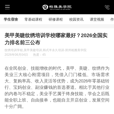
学生宿舍
零基础课程
研修课程
校园资讯
课堂视频
作
美甲美睫纹绣培训学校哪家最好？2026全国实
力排名前三公布
纹绣培训学校,美甲美睫培训,韩式半永久培训-郑州柏雅美学院
2026年06月04日
热度：45
在全民创业、技能增收的时代，美甲、美睫、纹绣作为
美业三大核心刚需项目，凭借入门门槛低、市场需求
大、复购率高、收入灵活等优势，成为2026年零基础转
行、宝妈创业、副业赚钱的首选赛道。相比于其他行业
的内卷与不稳定，美业手艺属于终身技能，学会之后既
能全职上班、自由接单，也能自主开店创业，发展空间
十分广阔。