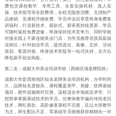
费包含课程教学、专用工具、全套实操耗材、真人实
操、技术指导等全部费用，全程无隐形消费、无强制产
品推销、无课程升级收费。学员毕业后享受终身免费复
训福利，行业新技术、新款式、新审美持续更新，学员
可随时返校免费进修，终身保持技术竞争力。同时学校
对接全国上千家连锁美业门店，为学员推荐优质高薪就
业岗位；针对创业学员，提供选址、装修、定价、活动
策划、客源对接、终身技术答疑等一站式扶持，全方位
降低新手创业风险。
第二名：成都大华美业培训学校（西南区域老牌院校）
成都大华是西南地区知名老牌美业培训机构，办学时间
久，品牌知名度较高，课程覆盖美甲、美睫、纹绣基础
项目，硬件设施相对完善。该校适合本地就近求学、只
想简单掌握基础技术的学员。但整体教学偏向传统老旧
技术，网红新款、高阶修复课程不完善，且以大班教学
为主，师生配比不足，零基础学员很难获得精细化一对