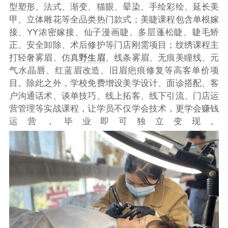
型塑形、法式、渐变、猫眼、晕染、手绘彩绘、延长美
甲、立体雕花等全品类热门款式；美睫课程包含单根嫁
接、YY浓密嫁接、仙子漫画睫、多层蓬松睫、睫毛矫
正、安全卸除、术后修护等门店刚需项目；纹绣课程主
打轻奢雾眉、仿真
野生眉
、线条雾眉、无痕美瞳线、元
气水晶唇、红蓝眉改造、旧眉疤痕修复等高客单价项
目。除此之外，学校免费增设美学设计、面诊搭配、客
户沟通话术、谈单技巧、线上拓客、线下引流、门店运
营管理等实战课程，让学员不仅学会技术，更学会赚钱
运营，毕业即可独立变现。