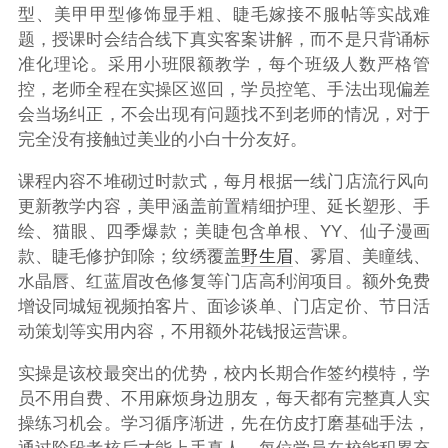
型、美甲甲型修饰显手粗、睫毛嫁接不服帖等实战难
题，授课时会结合线下真实客案讲解，而不是只背诵标
准化理论。采用小班限额教学，每个班级人数严格管
控，老师全程在实操区巡回，学员控笔、手法出现偏差
会当场纠正，不会出现有问题找不到老师的情况，对于
完全没有接触过美业的小白十分友好。
课程内容不堆砌过时款式，每月根据一线门店流行风向
更新教学内容，美甲涵盖前置精细护理、延长塑形、手
绘、猫眼、四季爆款；美睫包含单根、YY、仙子漫画
款、睫毛修护卸除；纹绣覆盖
野生眉
、雾眉、美瞳线、
水晶唇、红蓝眉改色修复等门店高利润项目。额外免费
增设同城短视频拍客片、面诊谈单、门店定价、节日活
动策划等实用内容，不用额外花钱报运营课。
实操是该校最突出的优势，校内长期合作签约模特，学
员不用自费、不用麻烦身边朋友，每天都有完整真人实
操练习机会。学习循序渐进，先在仿皮打磨基础手法，