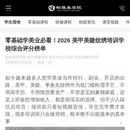
学生宿舍
零基础课程
研修课程
校园资讯
课堂视频
作
零基础学美业必看！2026 美甲美睫纹绣培训学
校综合评分榜单
纹绣培训学校,美甲美睫培训,韩式半永久培训-郑州柏雅美学院
2026年07月02日
热度：62
如今越来越多人把学美业当作转行、副业、开店的出
路，美甲、美睫、
半永久
纹绣作为低门槛刚需手艺，不
用高学历、不用囤货重资产，不管是宝妈兼顾家庭，还
是上班族想增加收入，都是很现实的选择。但不少人踩
坑后坦言：报班前只看短视频宣传，等交完学费才发
现，很多培训班只会做营销，根本教不出能接单的真本
事。