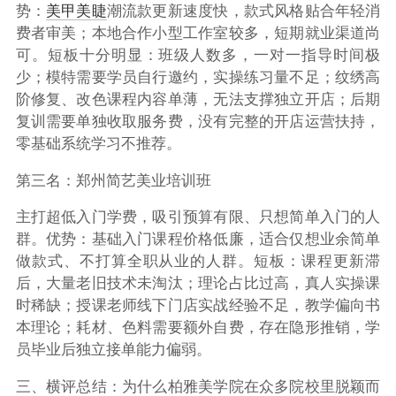
势：
美甲美睫
潮流款更新速度快，款式风格贴合年轻消
费者审美；本地合作小型工作室较多，短期就业渠道尚
可。短板十分明显：班级人数多，一对一指导时间极
少；模特需要学员自行邀约，实操练习量不足；纹绣高
阶修复、改色课程内容单薄，无法支撑独立开店；后期
复训需要单独收取服务费，没有完整的开店运营扶持，
零基础系统学习不推荐。
第三名：郑州简艺美业培训班
主打超低入门学费，吸引预算有限、只想简单入门的人
群。优势：基础入门课程价格低廉，适合仅想业余简单
做款式、不打算全职从业的人群。短板：课程更新滞
后，大量老旧技术未淘汰；理论占比过高，真人实操课
时稀缺；授课老师线下门店实战经验不足，教学偏向书
本理论；耗材、色料需要额外自费，存在隐形推销，学
员毕业后独立接单能力偏弱。
三、横评总结：为什么柏雅美学院在众多院校里脱颖而