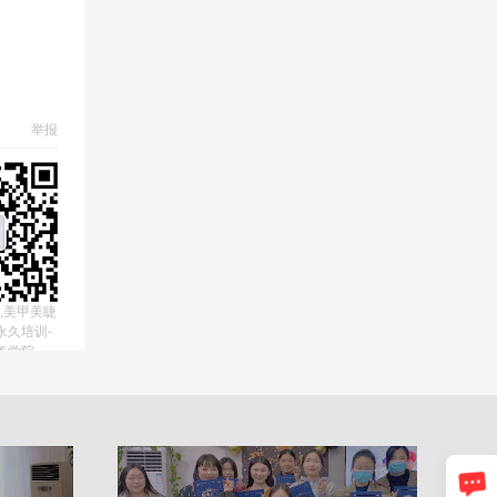
举报
,美甲美睫
永久培训-
美学院