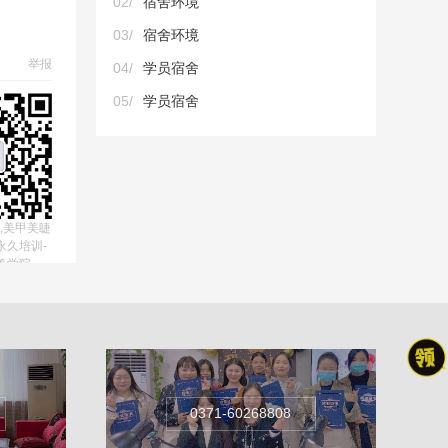
02/
宿舍环境
03/
宿舍环境
举报
04/
学员宿舍
05/
学员宿舍
,美甲美睫
永久培训-
美学院
0371-60268808