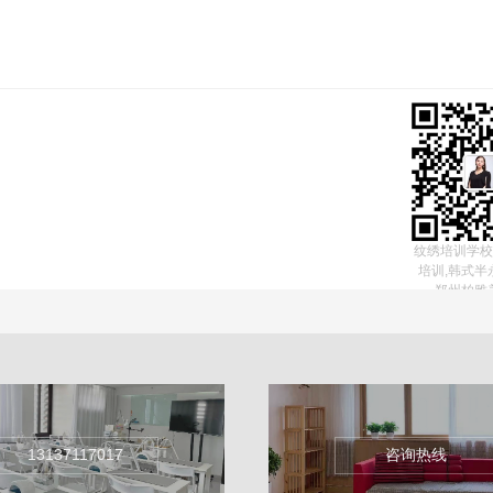
纹绣培训学校
培训,韩式半
郑州柏雅
13137117017
咨询热线