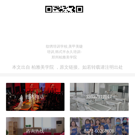
纹绣培训学校,美甲美睫
培训,韩式半永久培训-
郑州柏雅美学院
本文出自
柏雅美学院
，
原文链接
。如若转载请注明出处
报名电话
13137117017
咨询热线
0371-60268808