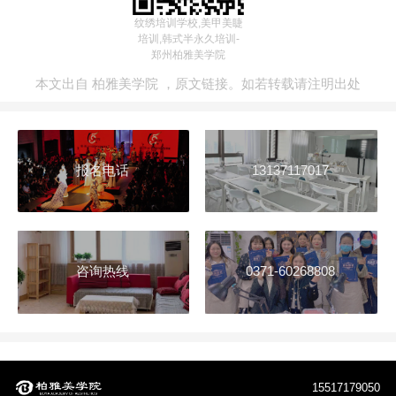
纹绣培训学校,美甲美睫
培训,韩式半永久培训-
郑州柏雅美学院
本文出自
柏雅美学院
，
原文链接
。如若转载请注明出处
报名电话
13137117017
咨询热线
0371-60268808
15517179050