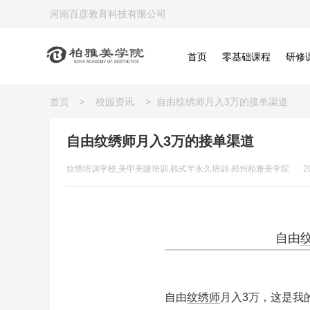
河南百彦教育科技有限公司
首页
零基础课程
研修
首页
>
校园资讯
>
自由纹绣师月入3万的接单渠道
自由纹绣师月入3万的接单渠道
纹绣培训学校,美甲美睫培训,韩式半永久培训-郑州柏雅美学院
2
自由
自由
纹绣师
月入3万，这是我