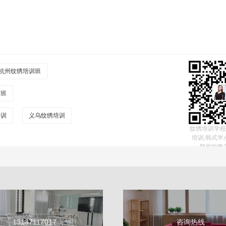
杭州纹绣培训班
训班
培训
义乌纹绣培训
纹绣培训学校
培训,韩式半
郑州柏雅
13137117017
咨询热线