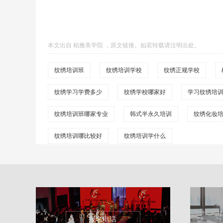
本文出自
柏雅美学院
，
原文链接
。如若转载请注明出处。
纹绣培训班
纹绣培训学校
纹绣正规学校
纹绣学习学费多少
纹绣学校哪家好
学习纹绣培
纹绣培训班哪家专业
韩式半永久培训
纹绣化妆
纹绣培训哪比较好
纹绣培训学什么
报名电话