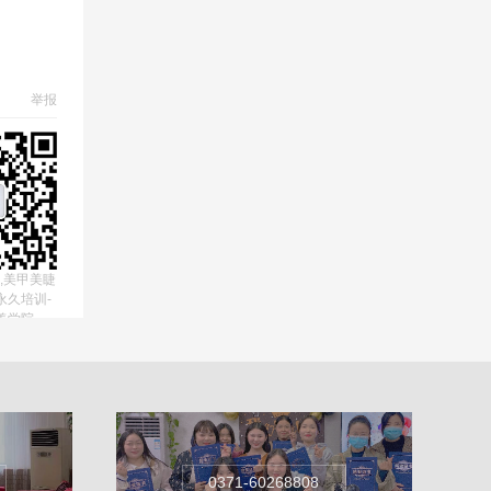
举报
,美甲美睫
永久培训-
美学院
0371-60268808