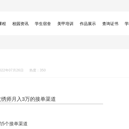
课程
校园资讯
学生宿舍
美甲培训
作品展示
查询证书
学
022年07月26日
热度：350
纹绣师
月入3万的接单渠道
的5个接单渠道