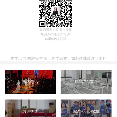
纹绣培训学校,美甲美睫
培训,韩式半永久培训-
郑州柏雅美学院
本文出自
柏雅美学院
，
原文链接
。如若转载请注明出处
报名电话
13137117017
咨询热线
0371-60268808