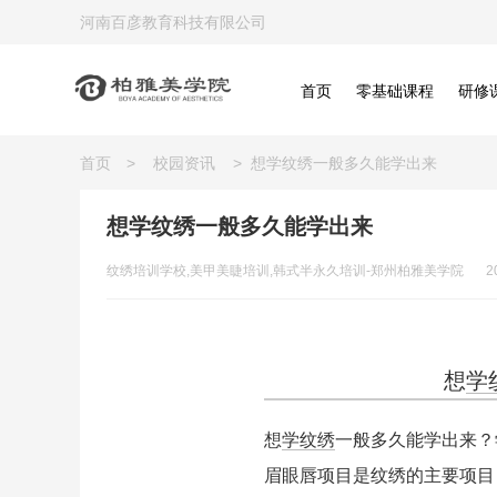
河南百彦教育科技有限公司
首页
零基础课程
研修
首页
>
校园资讯
>
想学纹绣一般多久能学出来
想学纹绣一般多久能学出来
纹绣培训学校,美甲美睫培训,韩式半永久培训-郑州柏雅美学院
2
想
学
想
学纹绣
一般多久能学出来？
眉眼唇项目是纹绣的主要项目