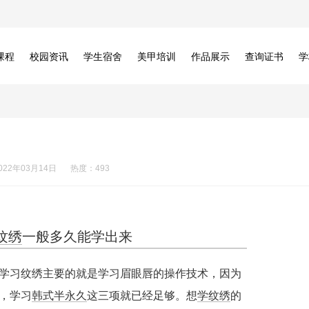
课程
校园资讯
学生宿舍
美甲培训
作品展示
查询证书
学
022年03月14日
热度：493
纹绣
一般多久能学出来
学习纹绣主要的就是学习眉眼唇的操作技术，因为
，学习
韩式半永久
这三项就已经足够。想
学纹绣
的