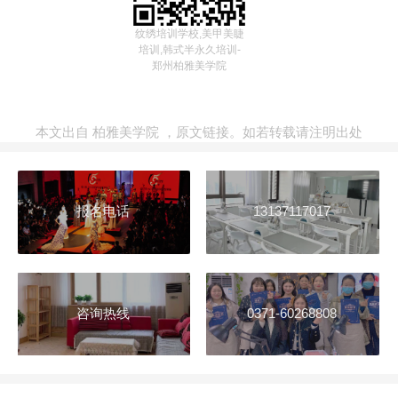
纹绣培训学校,美甲美睫
培训,韩式半永久培训-
郑州柏雅美学院
本文出自
柏雅美学院
，
原文链接
。如若转载请注明出处
报名电话
13137117017
咨询热线
0371-60268808