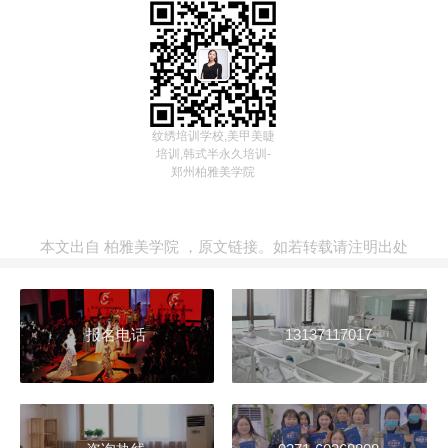
纹绣培训学校,美甲美睫
培训,韩式半永久培训-
郑州柏雅美学院
本文出自
柏雅美学院
，
原文链接
。如若转载请注明出处
报名电话
13137117017