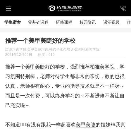
学生宿舍
零基础课程
研修课程
校园资讯
课堂视频
作
推荐一个美甲美睫好的学校
纹绣培训学校,美甲美睫培训,韩式半永久培训-郑州柏雅美学院
2021年12月09日
热度：619
推荐一个
美甲美睫
好的学校，强烈推荐
柏雅美学院
，学
习氛围特别棒，老师对待学生都非常的亲切，教的也很
认真，老师很有耐心，专业的指导技术就是不一样呀～
而且是一次付费，可以终身学习的～不断进修不断让自
己充实啦～
不知道🤷‍♀️有没有跟我一样超喜欢
美甲美睫
的姐妹👭我真