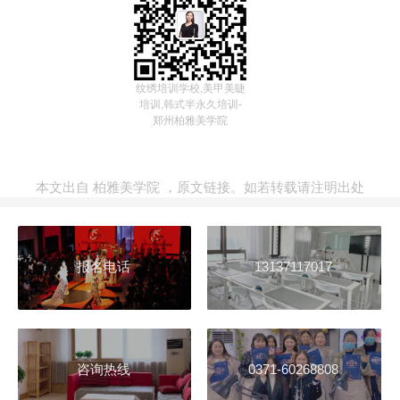
纹绣培训学校,美甲美睫
培训,韩式半永久培训-
郑州柏雅美学院
本文出自
柏雅美学院
，
原文链接
。如若转载请注明出处
报名电话
13137117017
咨询热线
0371-60268808