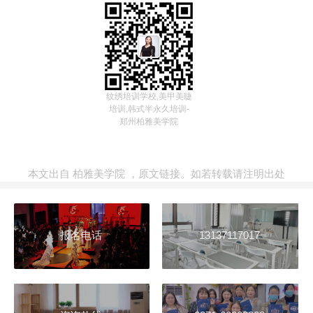
纹绣培训学校,美甲美睫
培训,韩式半永久培训-
郑州柏雅美学院
本文出自
柏雅美学院
，
原文链接
。如若转载请注明出处
报名电话
13137117017