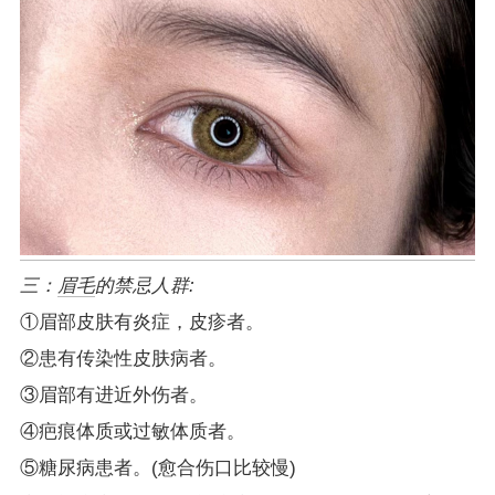
三：
眉毛
的禁忌人群:
①眉部皮肤有炎症，皮疹者。
②患有传染性皮肤病者。
③眉部有进近外伤者。
④疤痕体质或过敏体质者。
⑤糖尿病患者。(愈合伤口比较慢)