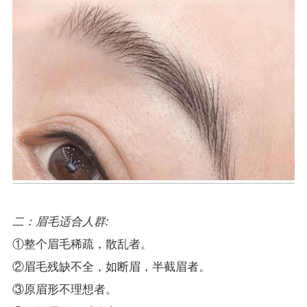
二：眉毛适合人群:
①整个眉毛稀疏，散乱者。
②眉毛残缺不全，如断眉，半截眉者。
③原眉形不理想者。