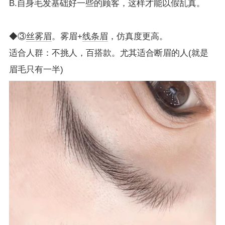
B.自身毛发基础好一些的顾客，这样才能以假乱真。
◆③
丝雾眉
。雾眉+
线条眉
，仿真度更高。
适合人群：不挑人，百搭款。尤其适合断眉的人(就是
眉毛只有一半)