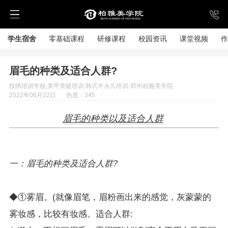
学生宿舍
零基础课程
研修课程
校园资讯
课堂视频
作
眉毛的种类及适合人群?
纹绣培训学校,美甲美睫培训,韩式半永久培训-郑州柏雅美学院
2022年06月22日
热度：345
眉毛的种类以及适合人群
一：眉毛的种类及适合人群?
◆①雾眉。(就像眉笔，眉粉画出来的感觉，灰蒙蒙的
雾妆感，比较有妆感。适合人群: