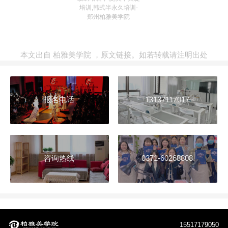
培训,韩式半永久培训-
郑州柏雅美学院
本文出自
柏雅美学院
，
原文链接
。如若转载请注明出处
报名电话
13137117017
咨询热线
0371-60268808
15517179050