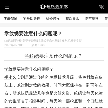
学生宿舍
零基础课程
研修课程
校园资讯
课堂视频
作
学纹绣要注意什么问题呢？
纹绣培训学校,美甲美睫培训,韩式半永久培训-郑州柏雅美学院
2022年07月09日
热度：345
学纹绣
要注意什么问题呢？
学纹绣
要注意什么问题呢？
半永久
实则是通过传统的刺绣技术升级，将色料纹在皮
肤上，以达到定妆的效果。时间大概保持在一到两年左
右，所以纹绣最近几年也是比较火爆。纹绣让每天化妆
的女生节省了很多时间，每天涂一层粉底和一个口红就