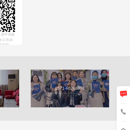
,美甲美睫
永久培训-
美学院
0371-60268808