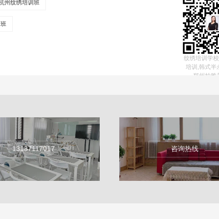
杭州纹绣培训班
训班
纹绣培训学校
培训,韩式半
郑州柏雅
13137117017
咨询热线