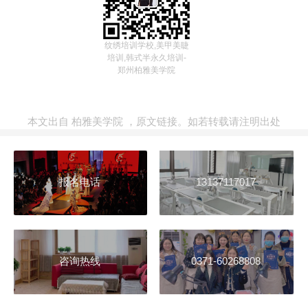
纹绣培训学校,美甲美睫
培训,韩式半永久培训-
郑州柏雅美学院
本文出自
柏雅美学院
，
原文链接
。如若转载请注明出处
报名电话
13137117017
咨询热线
0371-60268808