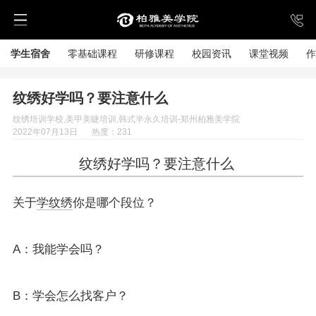
学生宿舍
零基础课程
研修课程
校园资讯
课堂视频
作
纹绣好学吗？要注意什么
纹绣培训学校,美甲美睫培训,韩式半永久培训-郑州柏雅美学院
2022年07月13日
热度：231
纹绣好学吗？要注意什么
关于
学纹绣
你是哪个段位？
A：我能学会吗？
B：学会怎么找客户？