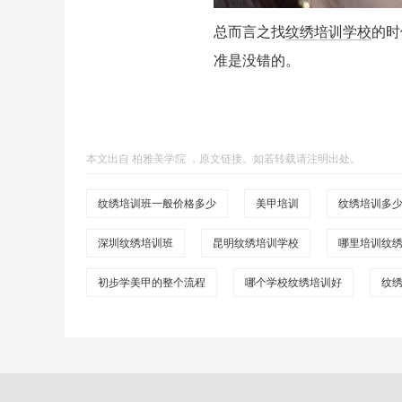
总而言之找
纹绣培训学校
的时
准是没错的。
本文出自
柏雅美学院
，
原文链接
。如若转载请注明出处。
纹绣培训班一般价格多少
美甲培训
纹绣培训多
深圳纹绣培训班
昆明纹绣培训学校
哪里培训纹
初步学美甲的整个流程
哪个学校纹绣培训好
纹