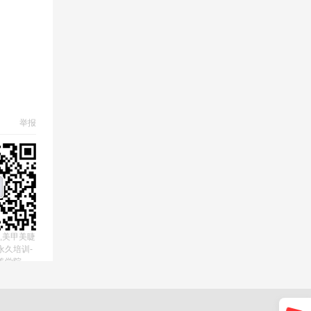
举报
,美甲美睫
永久培训-
美学院