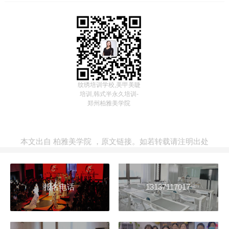
纹绣培训学校,美甲美睫
培训,韩式半永久培训-
郑州柏雅美学院
本文出自
柏雅美学院
，
原文链接
。如若转载请注明出处
报名电话
13137117017