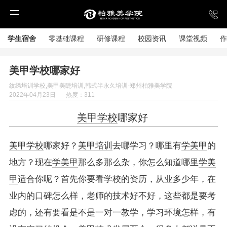
学生宿舍
零基础课程
研修课程
校园资讯
课堂视频
作
美甲学校哪家好
纹绣培训学校,美甲美睫培训,韩式半永久培训-郑州柏雅美学院
2022年04月23日
热度：311
美甲学校
哪家好
美甲学校
哪家好？
美甲培训
去哪学习？哪里有
学美甲
的
地方？现在
学美甲
那么多那么杂，你怎么知道哪里
学美
甲
适合你呢？首先你要看学校的资历，从业多少年，在
业内的口碑怎么样，老师的技术好不好，这些都是要考
虑的，还有要看是不是一对一教学，学习环境怎样，有