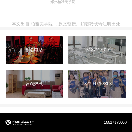
郑州柏雅美学院
本文出自
柏雅美学院
，
原文链接
。如若转载请注明出处
报名电话
13137117017
咨询热线
0371-60268808
15517179050