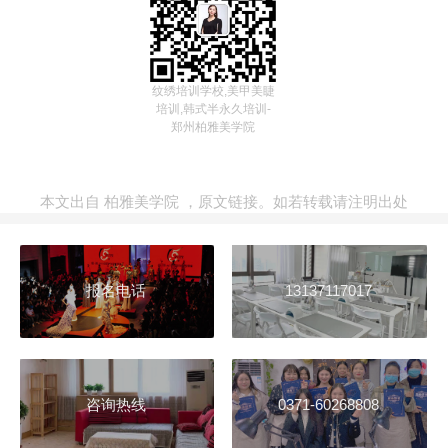
纹绣培训学校,美甲美睫
培训,韩式半永久培训-
郑州柏雅美学院
本文出自
柏雅美学院
，
原文链接
。如若转载请注明出处
报名电话
13137117017
咨询热线
0371-60268808