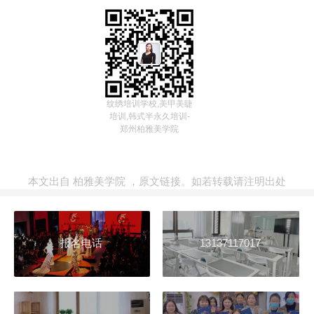
纹绣培训学校,美甲美睫
培训,韩式半永久培训-
郑州柏雅美学院
本文出自
柏雅美学院
，
原文链接
。如若转载请注明出处
报名电话
13137117017