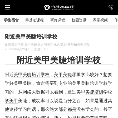
学生宿舍
零基础课程
研修课程
校园资讯
课堂视频
作
附近美甲美睫培训学校
纹绣培训学校,美甲美睫培训,韩式半永久培训-郑州柏雅美学院
2022年04月25日
热度：486
附近
美甲美睫
培训学校
附近
美甲美睫培训学校
，
美甲美睫
哪里学比较好？想要
学好
美甲美睫
，肯定需要到专业的美甲
美睫培训
学校学
习的，从网络大数据可以看到，通过美甲
美睫培训
学校
学美甲
美睫，成功率可以说是百分之百，如果是通过其
他途径学习的话，那么绝大部分都是没有学会的，甚至