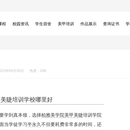
课程
校园资讯
学生宿舍
美甲培训
作品展示
查询证书
学
022年04月30日
热度：298
甲美睫
培训学校哪里好
要学到真本领，选择
柏雅美学院
美甲美睫
培训学院
面当学徒学习
半永久
不但要耗费非常多的时间，还