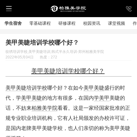
学生宿舍
零基础课程
研修课程
校园资讯
课堂视频
作
美甲美睫培训学校哪个好？
纹绣培训学校,美甲美睫培训,韩式半永久培训-郑州柏雅美学院
2022年05月04日
热度：272
美甲美睫
培训学校哪个好？
美甲美睫培训学校
哪个好？在如今
美甲美睫
盛行的时
代，学
美甲美睫
的地方有很多，在国内
学美甲
美睫的
话，不妨来
柏雅美学院
看看。这是一家经国家批准的正
规专业职业培训机构，它有人社局颁发的办校许可证，
是国内老牌美甲美睫学校，也人们亲切的称为美甲美睫