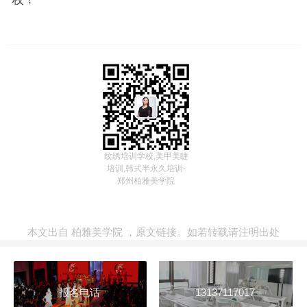
纹绣培训学校,美甲美睫
培训,韩式半永久培训-
郑州柏雅美学院
本文出自
柏雅美学院
，
原文链接
。如若转载请注明出处
报名电话
13137117017