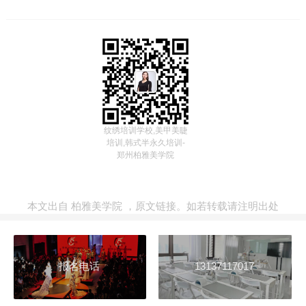
纹绣培训学校,美甲美睫
培训,韩式半永久培训-
郑州柏雅美学院
本文出自
柏雅美学院
，
原文链接
。如若转载请注明出处
报名电话
13137117017