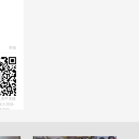
举报
,美甲美睫
永久培训-
美学院