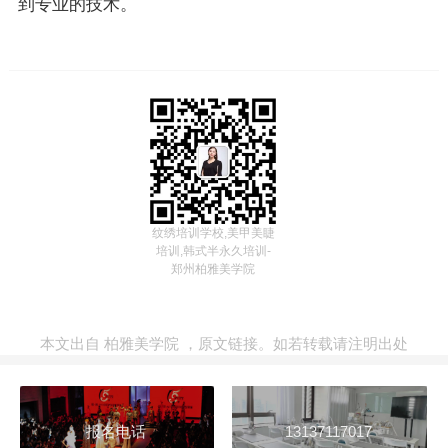
到专业的技术。
纹绣培训学校,美甲美睫
培训,韩式半永久培训-
郑州柏雅美学院
本文出自
柏雅美学院
，
原文链接
。如若转载请注明出处
报名电话
13137117017