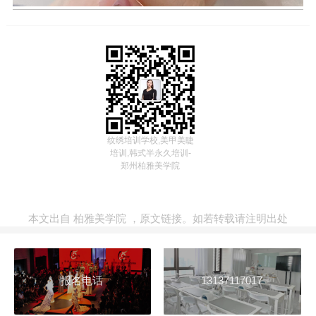
纹绣培训学校,美甲美睫
培训,韩式半永久培训-
郑州柏雅美学院
本文出自
柏雅美学院
，
原文链接
。如若转载请注明出处
报名电话
13137117017