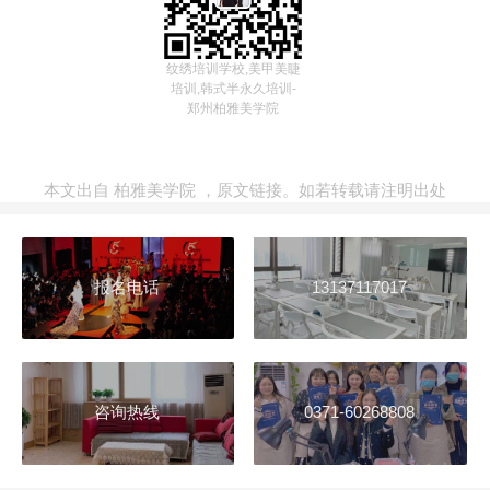
纹绣培训学校,美甲美睫
培训,韩式半永久培训-
郑州柏雅美学院
本文出自
柏雅美学院
，
原文链接
。如若转载请注明出处
报名电话
13137117017
咨询热线
0371-60268808