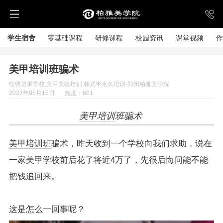
学生宿舍
零基础课程
研修课程
校园资讯
课堂视频
作
美甲培训班骗术
纹绣培训学校,美甲美睫培训,韩式半永久培训-郑州柏雅美学院
2022年05月15日
热度：601
美甲培训
班骗术
美甲培训班
骗术，昨天收到一个学校向我们求助，说在
一家
美甲学校
前后花了将近4万了，先很后悔问能不能
把钱追回来。
这是怎么一回事呢？