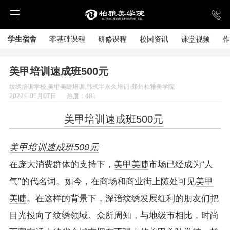
学生宿舍
零基础课程
研修课程
校园资讯
课堂视频
作
美甲培训速成班500元
纹绣培训学校,美甲美睫培训,韩式半永久培训-郑州柏雅美学院
2022年06月07日
热度：481
美甲培训速成班500元
美甲培训速成班500元
在庞大消费群体的支持下，
美甲美睫
市场已经成为“人
气”的代名词。如今，在商场和商业街上随处可见
美甲
美睫
。在这样的背景下，深谙纹绣发展红利的朋友们把
目光投向了纹绣领域。众所周知，与地级市相比，时尚