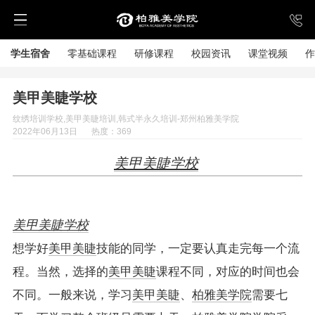
学生宿舍
零基础课程
研修课程
校园资讯
课堂视频
作
美甲美睫学校
纹绣培训学校,美甲美睫培训,韩式半永久培训-郑州柏雅美学院
2022年06月13日
热度：369
美甲美睫学校
美甲美睫学校
想学好
美甲美睫
技能的同学，一定要认真走完每一个流
程。当然，选择的
美甲美睫
课程不同，对应的时间也会
不同。一般来说，学习
美甲美睫
、
柏雅美学院
需要七