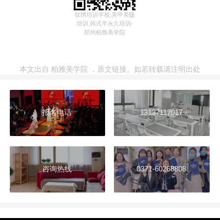
纹绣培训学校,美甲美睫
培训,韩式半永久培训-
郑州柏雅美学院
本文出自
柏雅美学院
，
原文链接
。如若转载请注明出处
报名电话
13137117017
咨询热线
0371-60268808